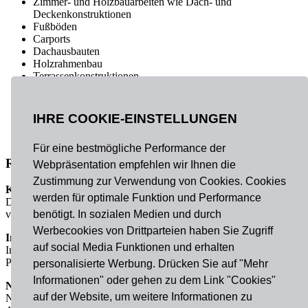
Zimmer- und Holzbauarbeiten wie Dach- und
Deckenkonstruktionen
Fußböden
Carports
Dachausbauten
Holzrahmenbau
Terrassenkonstruktionen
Bahnsteige
Treppen und Treppensanierungen
IHRE COOKIE-EINSTELLUNGEN
Dachsanierung
Kunstwerke etc.
Für eine bestmögliche Performance der
Referenzen(Auszug)
Webpräsentation empfehlen wir Ihnen die
Zustimmung zur Verwendung von Cookies. Cookies
Kunstwerk
werden für optimale Funktion und Performance
Das Kunstwerk „Raststätte für Gedanken“
benötigt. In sozialen Medien und durch
von Claus Bury in Nürnberg.
Werbecookies von Drittparteien haben Sie Zugriff
Innentreppen Deutscher Bundestag Bonn
auf social Media Funktionen und erhalten
Innentreppen Deutscher Bundestag Bonn
Planung Philipp Holzmann AG
personalisierte Werbung. Drücken Sie auf "Mehr
Informationen" oder gehen zu dem Link "Cookies"
Neuaufbau Alte Liebe
auf der Website, um weitere Informationen zu
Nach einem Brand komplett zerstört, musste das beliebte