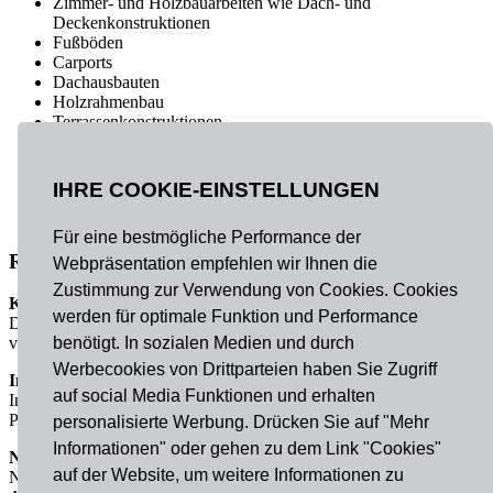
Zimmer- und Holzbauarbeiten wie Dach- und
Deckenkonstruktionen
Fußböden
Carports
Dachausbauten
Holzrahmenbau
Terrassenkonstruktionen
Bahnsteige
Treppen und Treppensanierungen
IHRE COOKIE-EINSTELLUNGEN
Dachsanierung
Kunstwerke etc.
Für eine bestmögliche Performance der
Referenzen(Auszug)
Webpräsentation empfehlen wir Ihnen die
Zustimmung zur Verwendung von Cookies. Cookies
Kunstwerk
werden für optimale Funktion und Performance
Das Kunstwerk „Raststätte für Gedanken“
benötigt. In sozialen Medien und durch
von Claus Bury in Nürnberg.
Werbecookies von Drittparteien haben Sie Zugriff
Innentreppen Deutscher Bundestag Bonn
auf social Media Funktionen und erhalten
Innentreppen Deutscher Bundestag Bonn
Planung Philipp Holzmann AG
personalisierte Werbung. Drücken Sie auf "Mehr
Informationen" oder gehen zu dem Link "Cookies"
Neuaufbau Alte Liebe
auf der Website, um weitere Informationen zu
Nach einem Brand komplett zerstört, musste das beliebte