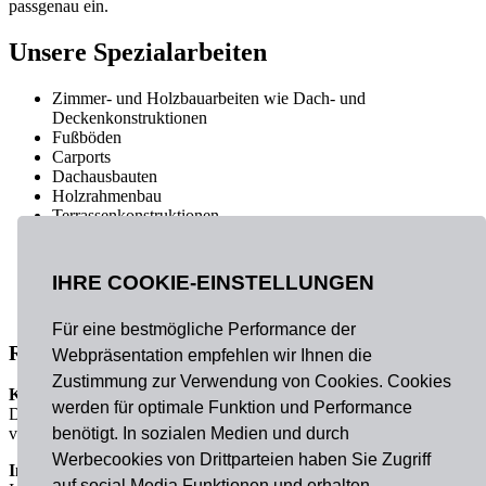
passgenau ein.
Unsere Spezialarbeiten
Zimmer- und Holzbauarbeiten wie Dach- und
Deckenkonstruktionen
Fußböden
Carports
Dachausbauten
Holzrahmenbau
Terrassenkonstruktionen
Bahnsteige
Treppen und Treppensanierungen
IHRE COOKIE-EINSTELLUNGEN
Dachsanierung
Kunstwerke etc.
Für eine bestmögliche Performance der
Referenzen(Auszug)
Webpräsentation empfehlen wir Ihnen die
Zustimmung zur Verwendung von Cookies. Cookies
Kunstwerk
werden für optimale Funktion und Performance
Das Kunstwerk „Raststätte für Gedanken“
benötigt. In sozialen Medien und durch
von Claus Bury in Nürnberg.
Werbecookies von Drittparteien haben Sie Zugriff
Innentreppen Deutscher Bundestag Bonn
auf social Media Funktionen und erhalten